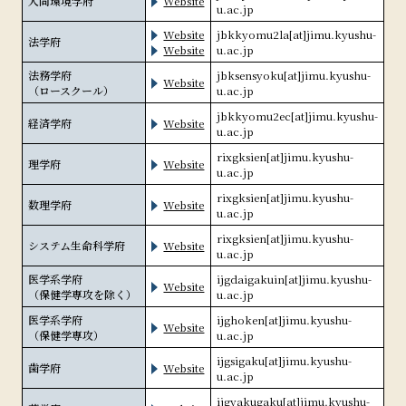
人間環境学府
Website
u.ac.jp
Website
jbkkyomu2la[at]jimu.kyushu-
法学府
Website
u.ac.jp
法務学府
jbksensyoku[at]jimu.kyushu-
Website
（ロースクール）
u.ac.jp
jbkkyomu2ec[at]jimu.kyushu-
経済学府
Website
u.ac.jp
rixgksien[at]jimu.kyushu-
理学府
Website
u.ac.jp
rixgksien[at]jimu.kyushu-
数理学府
Website
u.ac.jp
rixgksien[at]jimu.kyushu-
システム生命科学府
Website
u.ac.jp
医学系学府
ijgdaigakuin[at]jimu.kyushu-
Website
（保健学専攻を除く）
u.ac.jp
医学系学府
ijghoken[at]jimu.kyushu-
Website
（保健学専攻）
u.ac.jp
ijgsigaku[at]jimu.kyushu-
歯学府
Website
u.ac.jp
ijgyakugaku[at]jimu.kyushu-