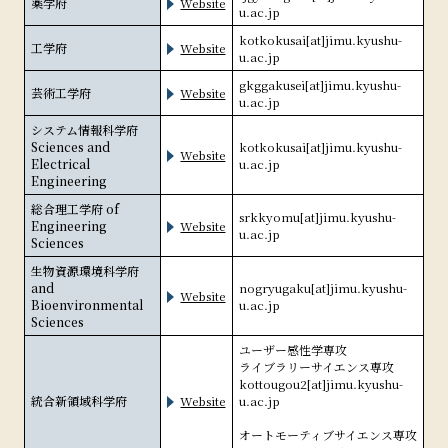
薬学府
Website
u.ac.jp
kotkokusai[at]jimu.kyushu-
工学府
Website
u.ac.jp
gkggakusei[at]jimu.kyushu-
芸術工学府
Website
u.ac.jp
システム情報科学府
Sciences and
kotkokusai[at]jimu.kyushu-
Website
Electrical
u.ac.jp
Engineering
総合理工学府
of
srkkyomu[at]jimu.kyushu-
Engineering
Website
u.ac.jp
Sciences
生物資源環境科学府
and
nogryugaku[at]jimu.kyushu-
Website
Bioenvironmental
u.ac.jp
Sciences
ユーザー感性学専攻
ライブラリーサイエンス専攻
kottougou2[at]jimu.kyushu-
統合新領域科学府
Website
u.ac.jp
オートモーティブサイエンス専攻