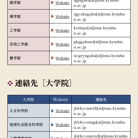
歯学部
Website
u.ac.jp
ijgyakugaku[at]jimu.kyushu-
薬学部
Website
u.ac.jp
kotiupe[at]jimu.kyushu-
工学部
Website
u.ac.jp
gkggakusei[at]jimu.kyushu-
芸術工学部
Website
u.ac.jp
nogryugaku[at]jimu.kyushu-
農学部
Website
u.ac.jp
連絡先［大学院］
大学院
Website
連絡先
jbkkyomu1lt[at]jimu.kyushu-
人文科学府
Website
u.ac.jp
jbkkyomugs[at]jimu.kyushu-
地球社会統合科学府
Website
u.ac.jp
jbkkyomu1ed[at]jimu.kyushu-