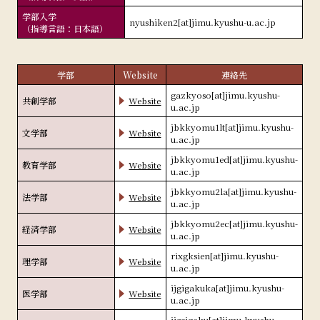
学部入学
nyushiken2[at]jimu.kyushu-u.ac.jp
（指導言語：日本語）
学部
Website
連絡先
gazkyoso[at]jimu.kyushu-
共創学部
Website
u.ac.jp
jbkkyomu1lt[at]jimu.kyushu-
文学部
Website
u.ac.jp
jbkkyomu1ed[at]jimu.kyushu-
教育学部
Website
u.ac.jp
jbkkyomu2la[at]jimu.kyushu-
法学部
Website
u.ac.jp
jbkkyomu2ec[at]jimu.kyushu-
経済学部
Website
u.ac.jp
rixgksien[at]jimu.kyushu-
理学部
Website
u.ac.jp
ijgigakuka[at]jimu.kyushu-
医学部
Website
u.ac.jp
ijgsigaku[at]jimu.kyushu-