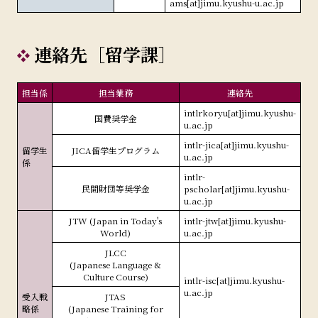
ams[at]jimu.kyushu-u.ac.jp
連絡先［留学課］
担当係
担当業務
連絡先
intlrkoryu[at]jimu.kyushu-
国費奨学金
u.ac.jp
intlr-jica[at]jimu.kyushu-
留学生
JICA留学生プログラム
u.ac.jp
係
intlr-
民間財団等奨学金
pscholar[at]jimu.kyushu-
u.ac.jp
JTW (Japan in Today's
intlr-jtw[at]jimu.kyushu-
World)
u.ac.jp
JLCC
(Japanese Language &
Culture Course)
intlr-isc[at]jimu.kyushu-
u.ac.jp
受入戦
JTAS
略係
(Japanese Training for