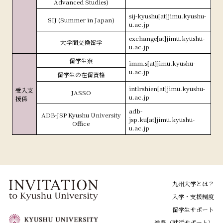
Advanced Studies)
sij-kyushu[at]jimu.kyushu-
SIJ (Summer in Japan)
u.ac.jp
exchange[at]jimu.kyushu-
大学間交換留学
u.ac.jp
留学生寮
imm.s[at]jimu.kyushu-
u.ac.jp
留学生の在留資格
intlrshien[at]jimu.kyushu-
受入支
JASSO
u.ac.jp
援係
adb-
ADB-JSP Kyushu University
jsp.ku[at]jimu.kyushu-
Office
u.ac.jp
九州大学とは？
入学・支援制度
留学生サポート
進路（就活サポート）