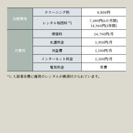
クリーニング料
8,800円
初期費用
7,480円(6か月間)
レンタル布団料
*1
14,960円(1年間)
寄宿料
24,700円/月
水道料金
1,950円/月
月費用
共益費
1,190円/月
インターネット料金
1,300円/月
電気料金
実費
*1: 入居者全員に寝具のレンタルが義務付けられています。