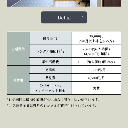
Detail
30,000円
預り金
*1
(6か月以上滞在する方)
初期費用
7,480円(6か月間)
レンタル布団料
*2
14,960円(1年間)
学生活動費
1,000円(入居時1回のみ)
寄宿料
16,500円/月
共益費
4,500円/月
月費用
公共サービス/
実費
インターネット料金
*1: 退去時に破損や故障がない場合に限り、払い戻されます.
*2: 入居者全員に寝具のレンタルが義務付けられています。