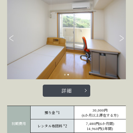
詳細
30,000円
預り金
*1
(6か月以上滞在する方)
初期費用
7,480円(6か月間)
レンタル布団料
*2
14,960円(1年間)