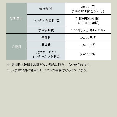
30,000円
預り金
*1
(6か月以上滞在する方)
初期費用
7,480円(6か月間)
レンタル布団料
*2
14,960円(1年間)
学生活動費
1,000円(入居時1回のみ)
寄宿料
10,000円/月
共益費
4,500円/月
月費用
公共サービス/
9,000円/月
インターネット料金
*1: 退去時に破損や故障がない場合に限り、払い戻されます.
*2: 入居者全員に寝具のレンタルが義務付けられています。