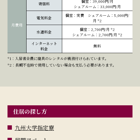
個室：39,000円/月
寄宿料
シェアルーム：33,000円/月
個室：実費 シェアルーム：5,000円/
電気料金
月
*2
月費用
個室：2,700円/月
*2
水道料金
シェアルーム：2,700円/月
*2
インターネット
無料
料金
*1：入居者全員に寝具のレンタルが義務付けられています。
*2：長期不在時で使用していない場合も支払う必要があります。
住居の探し方
九州大学指定寮
民間アパート