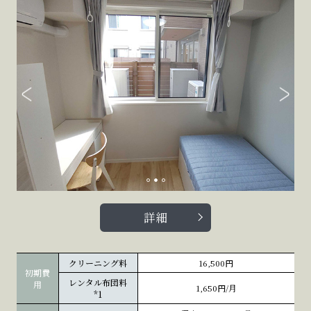
詳細
クリーニング料
16,500円
初期費
レンタル布団料
用
1,650円/月
*1