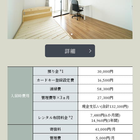
詳細
預り金
*1
30,000円
カードキー登録設定費
16,500円
清掃費
58,300円
入居時費用
管理費等×3ヵ月
27,300円
現金支払い(合計132,100円)
7,480円(6か月間)
レンタル布団料金
*2
14,960円(1年間)
寄宿料
41,000円/月
管理費
5,000円/月